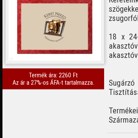
szögekk
zsugorfó
18 x 24-
akasztó
akasztóv
Termék ára: 2260 Ft
Sugárzó 
Az ár a 27%-os ÁFA-t tartalmazza.
Tisztítás
Termékein
Származá